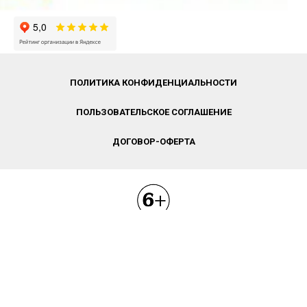
ПОЛИТИКА КОНФИДЕНЦИАЛЬНОСТИ
ПОЛЬЗОВАТЕЛЬСКОЕ СОГЛАШЕНИЕ
ДОГОВОР-ОФЕРТА
2016−2026 © ВШДА. Лицензия на осуществление
образовательной деятельности №Л035-01277-
66/00194212
Свидетельство СМИ: ЭЛ № ФС77-70095
620131, г. Екатеринбург, ул. Фролова, д. 31,