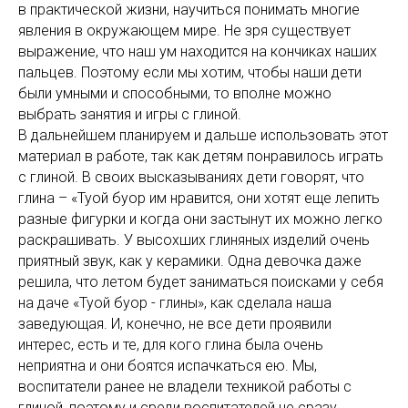
в практической жизни, научиться понимать многие
явления в окружающем мире. Не зря существует
выражение, что наш ум находится на кончиках наших
пальцев. Поэтому если мы хотим, чтобы наши дети
были умными и способными, то вполне можно
выбрать занятия и игры с глиной.
В дальнейшем планируем и дальше использовать этот
материал в работе, так как детям понравилось играть
с глиной. В своих высказываниях дети говорят, что
глина – «Туой буор им нравится, они хотят еще лепить
разные фигурки и когда они застынут их можно легко
раскрашивать. У высохших глиняных изделий очень
приятный звук, как у керамики. Одна девочка даже
решила, что летом будет заниматься поисками у себя
на даче «Туой буор - глины», как сделала наша
заведующая. И, конечно, не все дети проявили
интерес, есть и те, для кого глина была очень
неприятна и они боятся испачкаться ею. Мы,
воспитатели ранее не владели техникой работы с
глиной, поэтому и среди воспитателей не сразу