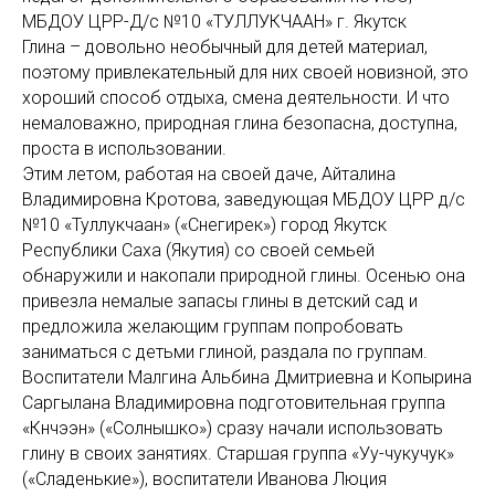
МБДОУ ЦРР-Д/с №10 «ТУЛЛУКЧААН» г. Якутск
Глина – довольно необычный для детей материал,
поэтому привлекательный для них своей новизной, это
хороший способ отдыха, смена деятельности. И что
немаловажно, природная глина безопасна, доступна,
проста в использовании.
Этим летом, работая на своей даче, Айталина
Владимировна Кротова, заведующая МБДОУ ЦРР д/с
№10 «Туллукчаан» («Снегирек») город Якутск
Республики Саха (Якутия) со своей семьей
обнаружили и накопали природной глины. Осенью она
привезла немалые запасы глины в детский сад и
предложила желающим группам попробовать
заниматься с детьми глиной, раздала по группам.
Воспитатели Малгина Альбина Дмитриевна и Копырина
Саргылана Владимировна подготовительная группа
«Күнчээн» («Солнышко») сразу начали использовать
глину в своих занятиях. Старшая группа «Уу-чукучук»
(«Сладенькие»), воспитатели Иванова Люция