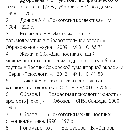
1. Дубровина, И.В. Руководство практического
психолога [Текст] /И.В.Дубровина – М.: Академия,
1998. – 128 с.
2. Донцов А.И. «Психология коллектива». - М.,
1984. - 220 с.
3. Елфимова Н.В. «Межличностное
взаимодействие в образовательной среде» //
Образование и наука. - 2009. - № 3. - С. 66-71.
4. Жажина О.С. «Диагностика стадий
межличностных отношений подростков в учебной
группе» // Вестник Самарской гуманитарной академии.
- Серия «Психология». - 2012. - № 1. - С. 41-53
5. Личко А.Е. «Психопатии и акцентуации
характера у подростка», СПб.: Речь,2010г.- 256 с.
6. Обозов, Н.Н. Возрастная психология: юность и
зрелость [Текст] / Н.Н.Обозов – СПб.: СаиВеда, 2000. –
135 с.
7. Обозов Н.Н. «Психология межличностных
отношений», Киев, 1990г.-192 с.
8. Пономаренко Л.П., Белоусова Р.В. «Основы