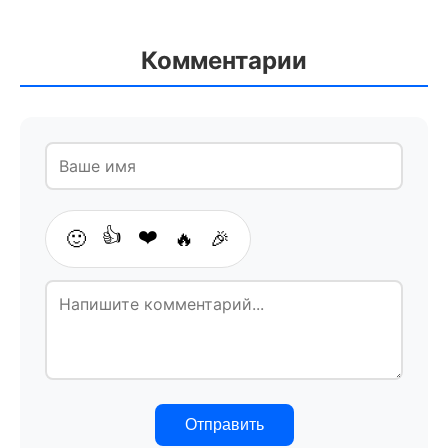
Комментарии
👍
❤️
🙂
🔥
🎉
Отправить