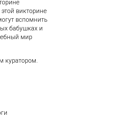
торине
 этой викторине
могут вспомнить
ных бабушках и
шебный мир
м куратором.
оги