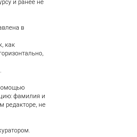
рсу и ранее не
авлена в
, как
горизонтально,
.
 помощью
цию: фамилия и
м редакторе, не
куратором.