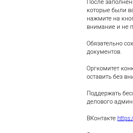
После заполнени
которые были в
нажмите на кно
внимание и не п
Обязательно со
документов.
Оргкомитет кон
оставить без в
Поддержать бес
делового админи
ВКонтакте
https