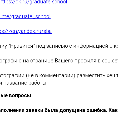
https://ok.ru/graduate.school
/t.me/graduate_school
ps://zen.yandex.ru/sba
тку "Нравится" под записью с информацией о к
ографию на странице Вашего профиля в соц.се
отографии (не в комментарии) разместить хеш
и название работы.
мые вопросы
заполнении заявки была допущена ошибка. Как