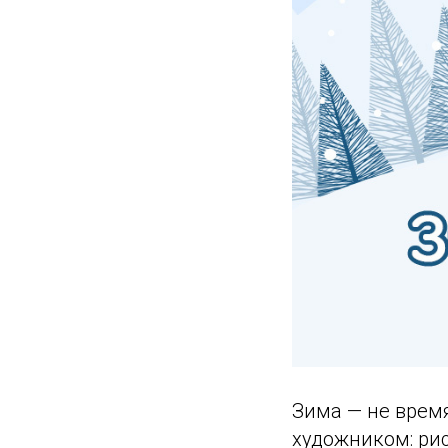
Зима — не время
художником: ри