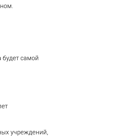
ном.
а будет самой
лет
ных учреждений,