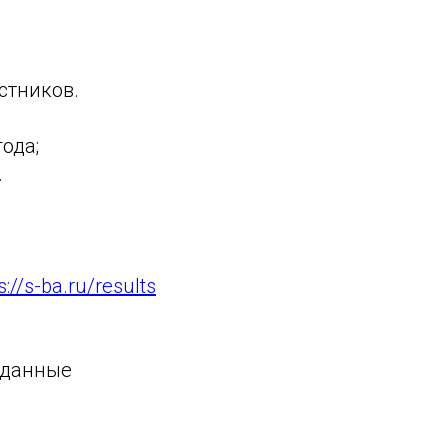
стников.
ода;
.
s://s-ba.ru/results
 данные