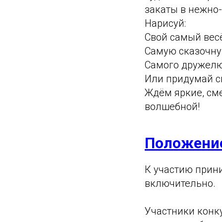
закаты в нежно
Нарисуй:
Свой самый вес
Самую сказочну
Самого дружелю
Или придумай 
Ждём яркие, см
волшебной!
Положени
К участию прини
включительно.
Участники конк