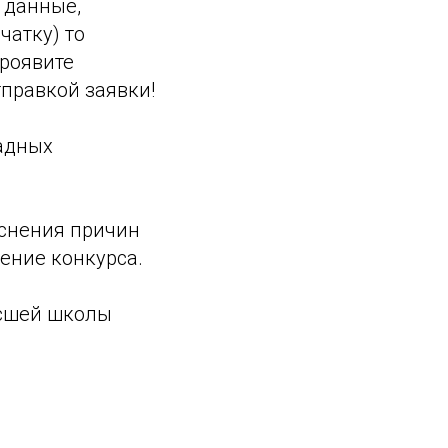
 данные,
чатку) то
Проявите
правкой заявки!
радных
яснения причин
ение конкурса.
ысшей школы