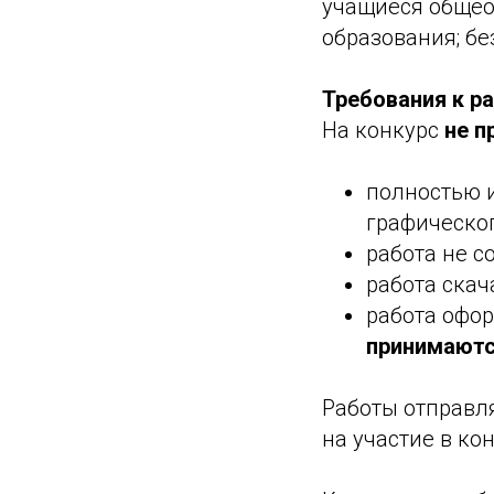
учащиеся общео
образования; бе
Требования к р
На конкурс
не п
полностью 
графическо
работа не с
работа скач
работа офор
принимаютс
Работы отправля
на участие в ко