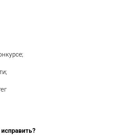
онкурсе;
ти;
тег
 исправить?