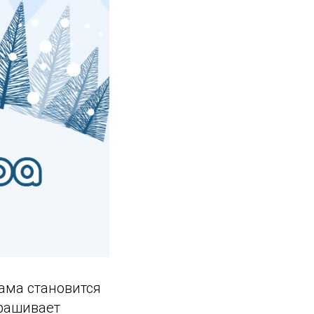
сама становится
крашивает