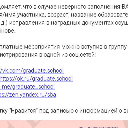
домляет, что в случае неверного заполнения 
/имя участника, возраст, название образоват
.д.) исправления в наградных документах осу
нове.
платные мероприятия можно вступив в групп
стрирования в одной из соц.сетей:
://vk.com/graduate.school
https://ok.ru/graduate.school
/t.me/graduate_school
ps://zen.yandex.ru/sba
тку "Нравится" под записью с информацией о 