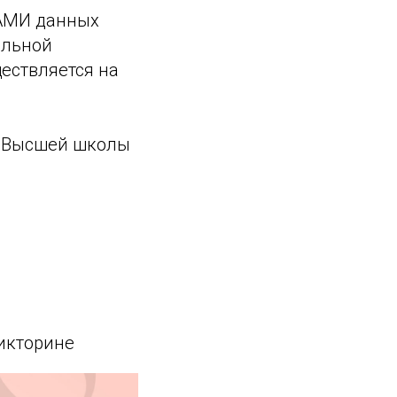
ВАМИ данных
ельной
ществляется на
у Высшей школы
викторине