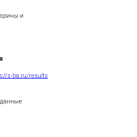
торины и
а
s://s-ba.ru/results
 данные