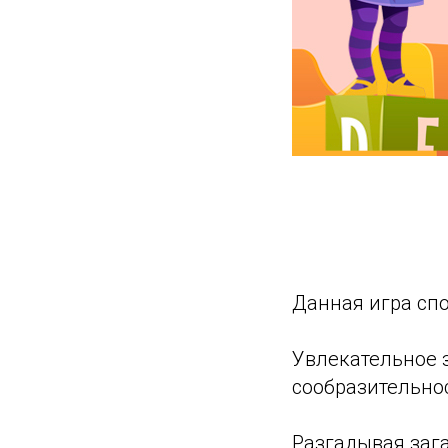
Данная игра сп
Увлекательное 
сообразительнос
Разгадывая зага