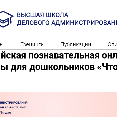
ры
Тренинги
Публикации
Ол
йская познавательная он
ы для дошкольников «Что