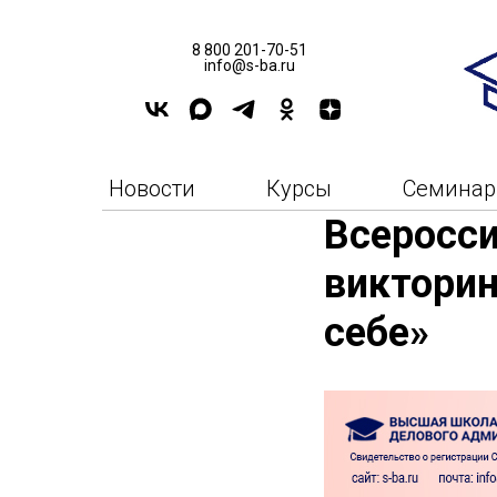
8 800 201-70-51
info@s-ba.ru
Новости
Курсы
Семина
Всеросси
викторин
себе»