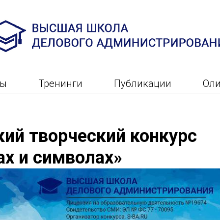
ры
Тренинги
Публикации
Ол
кий творческий конкурс
ах и символах»