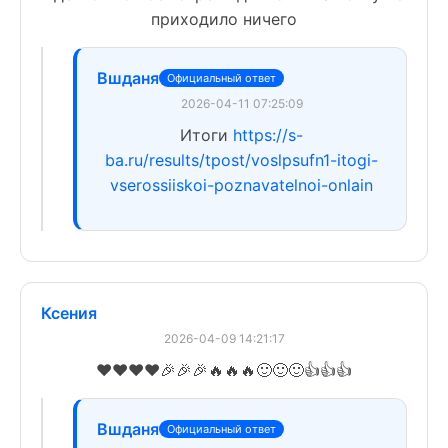
приходило ничего
Вшданя
Официальный ответ
2026-04-11 07:25:09
Итоги
https://s-
ba.ru/results/tpost/voslpsufn1-itogi-
vserossiiskoi-poznavatelnoi-onlain
Ксения
2026-04-09 14:21:17
❤️❤️❤️❤️🎉🎉🎉🔥🔥🔥🙂🙂🙂👍👍👍
Вшданя
Официальный ответ