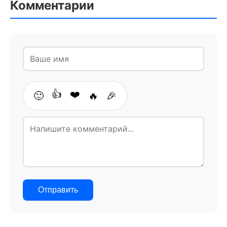
Комментарии
👍
❤️
🙂
🔥
🎉
Отправить