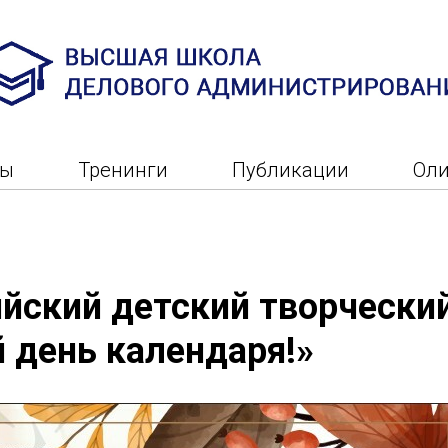
ры
Тренинги
Публикации
Ол
йский детский творчески
 день календаря!»