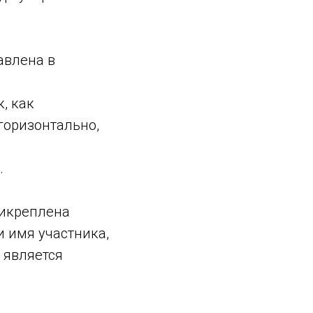
авлена в
, как
горизонтально,
.
рикреплена
 имя участника,
 является