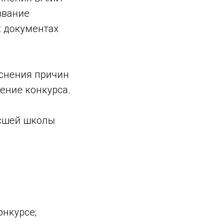
звание
х документах
яснения причин
ение конкурса.
ысшей школы
онкурсе;