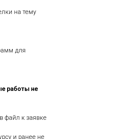
елки на тему
рамм для
ые работы не
в файл к заявке
рсу и ранее не