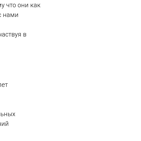
у что они как
с нами
частвуя в
лет
льных
ний