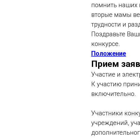
помнить наших п
вторые мамы вел
трудности и раз
Поздравьте Ваши
конкурсе.
Положение
Прием заяв
Участие и элек
К участию прини
включительно.
Участники конк
учреждений, уч
дополнительного