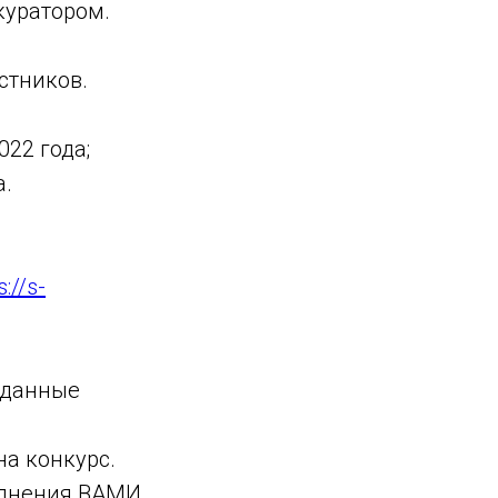
куратором.
стников.
022 года;
а.
s://s-
 данные
на конкурс.
полнения ВАМИ