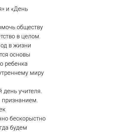
» и «День
помочь обществу
тство в целом.
иод в жизни
ются основы
го ребенка
нутреннему миру
 день учителя.
, признанием.
ек
нно бескорыстно
гда будем