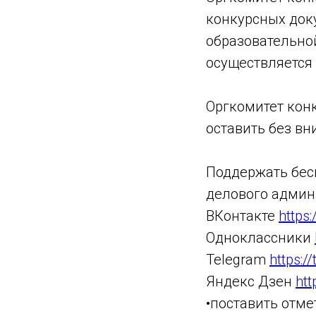
конкурсных доку
образовательной
осуществляется
Оргкомитет кон
оставить без в
Поддержать бес
делового админи
ВКонтакте
https
Одноклассники
Telegram
https:/
Яндекс Дзен
htt
•поставить отме