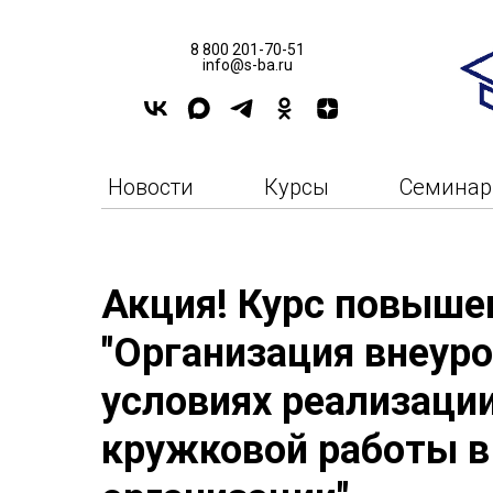
8 800 201-70-51
info@s-ba.ru
Новости
Курсы
Семина
Акция! Курс повыше
"Организация внеуро
условиях реализаци
кружковой работы в