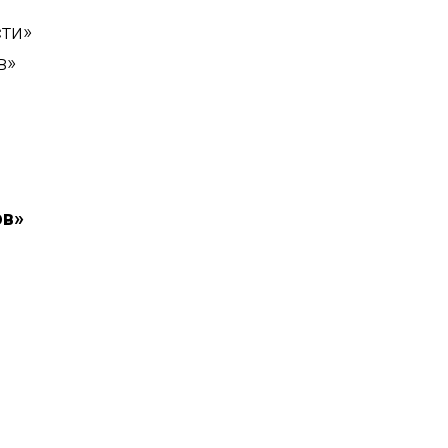
сти»
в»
ов»