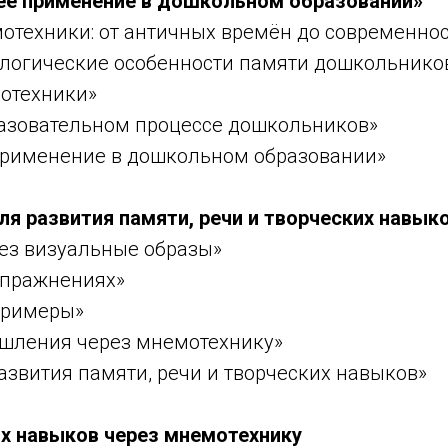
 её применение в дошкольном образовании»
отехники: от античных времён до современно
ологические особенности памяти дошкольнико
отехники»
разовательном процессе дошкольников»
применение в дошкольном образовании»
я развития памяти, речи и творческих навык
ез визуальные образы»
упражнениях»
примеры»
ышления через мнемотехнику»
звития памяти, речи и творческих навыков»
ых навыков через мнемотехнику