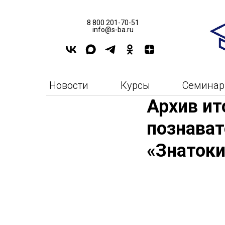
8 800 201-70-51
info@s-ba.ru
Новости
Курсы
Семина
Архив ит
познават
«Знатоки