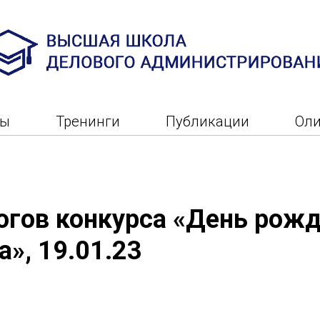
ры
Тренинги
Публикации
Ол
огов конкурса «День рож
а», 19.01.23