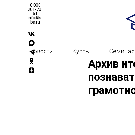
8 800
201-70-
51
info@s-
ba.ru
Новости
Курсы
Семина
Архив ит
познават
грамотно