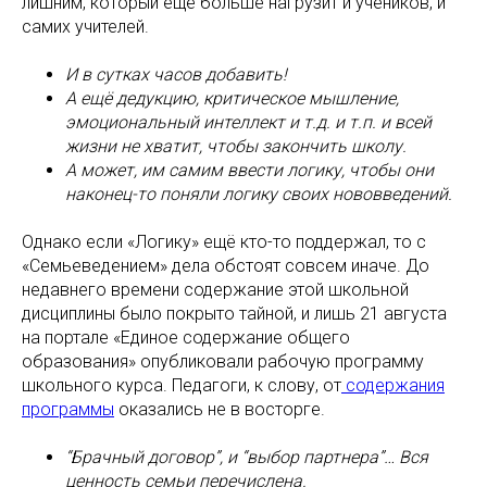
лишним, который ещё больше нагрузит и учеников, и
самих учителей.
И в сутках часов добавить!
А ещё дедукцию, критическое мышление,
эмоциональный интеллект и т.д. и т.п. и всей
жизни не хватит, чтобы закончить школу.
А может, им самим ввести логику, чтобы они
наконец-то поняли логику своих нововведений.
Однако если «Логику» ещё кто-то поддержал, то с
«Семьеведением» дела обстоят совсем иначе. До
недавнего времени содержание этой школьной
дисциплины было покрыто тайной, и лишь 21 августа
на портале «Единое содержание общего
образования» опубликовали рабочую программу
школьного курса. Педагоги, к слову, от
содержания
программы
оказались не в восторге.
“Брачный договор”, и “выбор партнера”… Вся
ценность семьи перечислена.