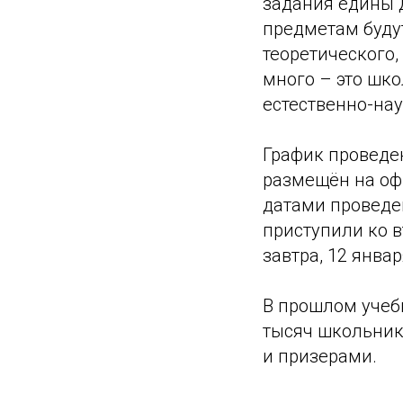
задания едины 
предметам будут
теоретического,
много – это шк
естественно-на
График проведе
размещён на оф
датами проведе
приступили ко 
завтра, 12 янва
В прошлом учебн
тысяч школьнико
и призерами.