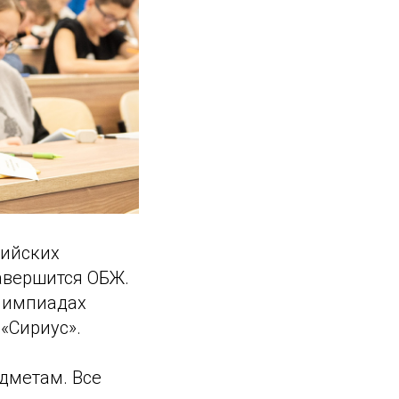
сийских
авершится ОБЖ.
олимпиадах
«Сириус».
дметам. Все