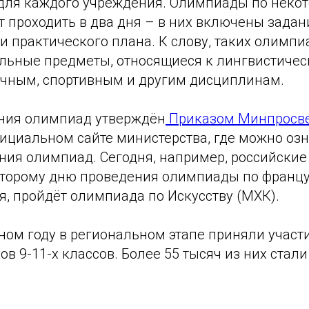
для каждого учреждения. Олимпиады по неко
 проходить в два дня – в них включены задан
 и практического плана. К слову, таких олимпи
ольные предметы, относящиеся к лингвистичес
учным, спортивным и другим дисциплинам.
ния олимпиад утверждён
Приказом Минпросв
ициальном сайте министерства, где можно озн
ния олимпиад. Сегодня, например, российски
второму дню проведения олимпиады по францу
ря, пройдёт олимпиада по Искусству (МХК).
ом году в региональном этапе приняли участи
в 9-11-х классов. Более 55 тысяч из них стал