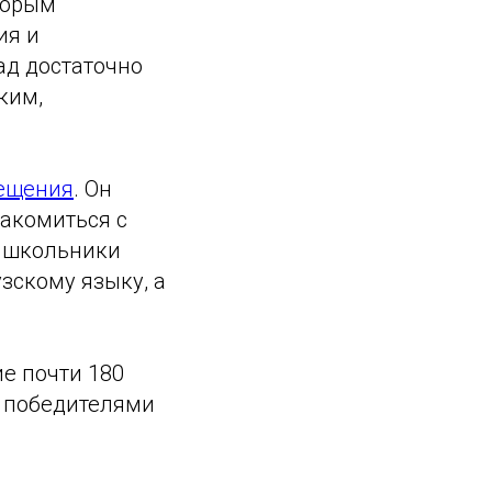
торым
ия и
ад достаточно
ким,
ещения
. Он
акомиться с
е школьники
зскому языку, а
е почти 180
и победителями