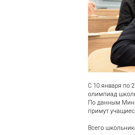
С 10 января по 
олимпиад школь
По данным Минп
примут учащиеся
Всего школьник