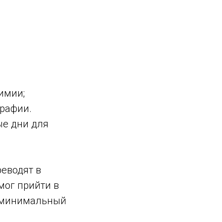
имии;
графии.
ые дни для
еводят в
мог прийти в
л минимальный