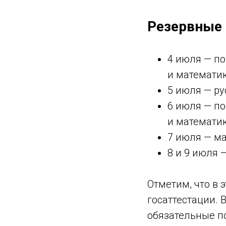
Резервные 
4 июля — п
и математи
5 июля — ру
6 июля — п
и математи
7 июля — м
8 и 9 июля
Отметим, что в
госаттестации. 
обязательные по