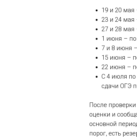
19 и 20 мая
23 и 24 мая
27 и 28 мая
1 июня – по
7 и 8 июня 
15 июня – п
22 июня – п
С 4 июля по
сдачи ОГЭ п
После проверки
оценки и сообща
основной перио
порог, есть рез