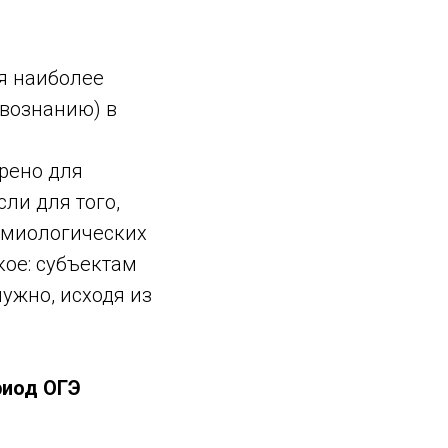
я наиболее
твознанию) в
рено для
ли для того,
емиологических
кое: субъектам
ужно, исходя из
риод ОГЭ