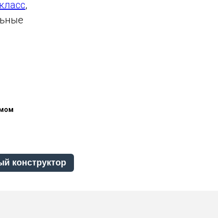
класс
,
льные
омом
ый конструктор