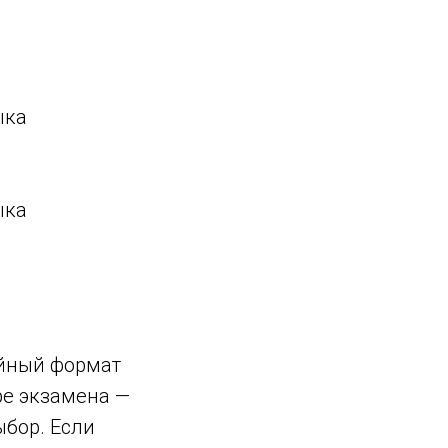
ыка
ыка
ийный формат
ре экзамена —
ыбор. Если