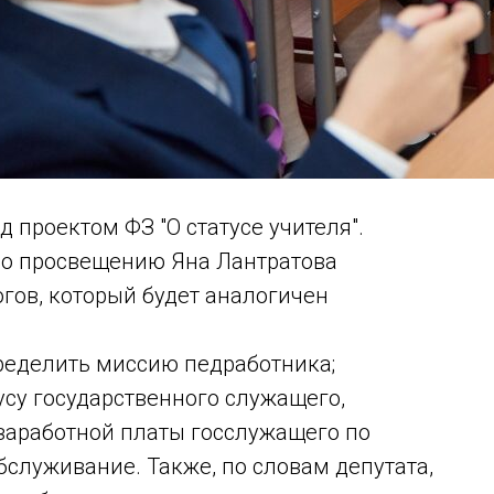
д проектом ФЗ "О статусе учителя".
по просвещению Яна Лантратова
гов, который будет аналогичен
ределить миссию педработника;
усу государственного служащего,
заработной платы госслужащего по
бслуживание. Также, по словам депутата,