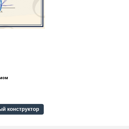
омом
ый конструктор