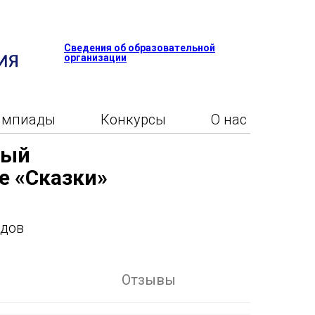
Сведения об образовательной
организации
импиады
Конкурсы
О нас
ный
е «Сказки»
адов
Отзывы