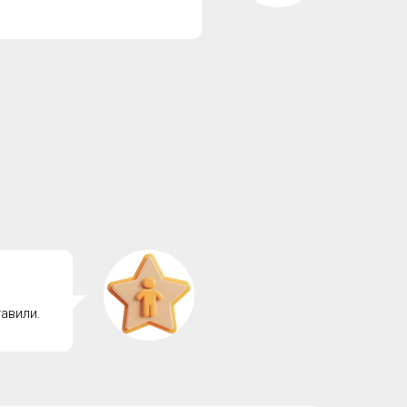
авили.