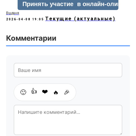
Вшданя
Текущие (актуальные)
2026-04-08 19:05
Комментарии
👍
❤️
🙂
🔥
🎉