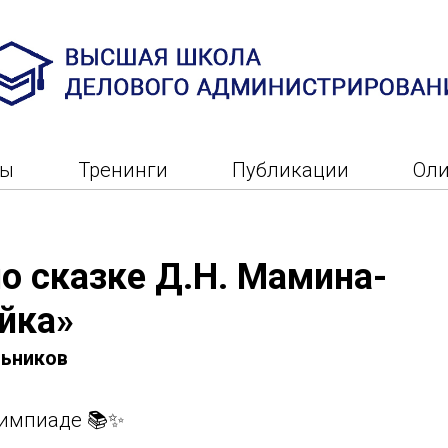
ры
Тренинги
Публикации
Ол
о сказке Д.Н. Мамина-
йка»
ьников
лимпиаде 📚✨