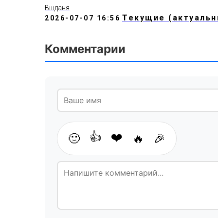
Вшданя
Текущие (актуальн
2026-07-07 16:56
Комментарии
👍
❤️
🙂
🔥
🎉