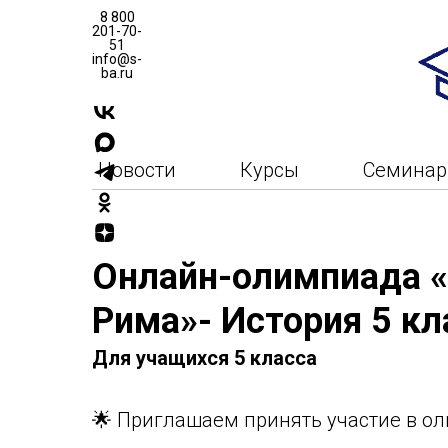
8 800
201-70-
51
info@s-
ba.ru
Новости
Курсы
Семина
Онлайн-олимпиада «
Рима»- История 5 кл
Для учащихся 5 класса
🌟 Приглашаем принять участие в о