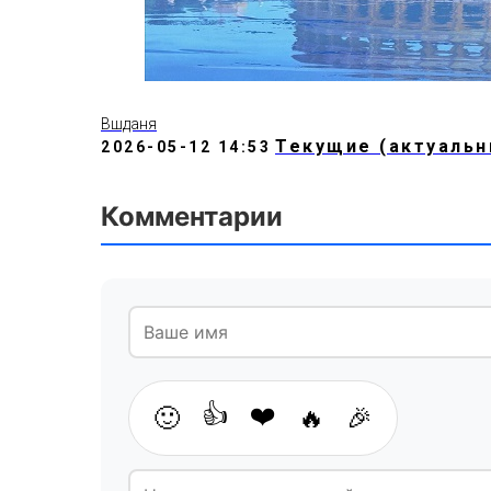
Вшданя
Текущие (актуальн
2026-05-12 14:53
Комментарии
👍
❤️
🙂
🔥
🎉