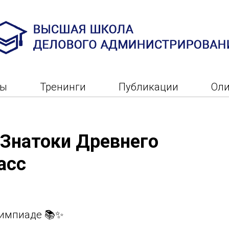
ры
Тренинги
Публикации
Ол
Знатоки Древнего
асс
лимпиаде 📚✨