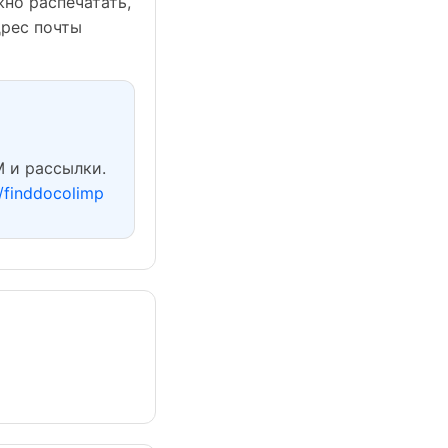
но распечатать,
дрес почты
М и рассылки.
u/finddocolimp