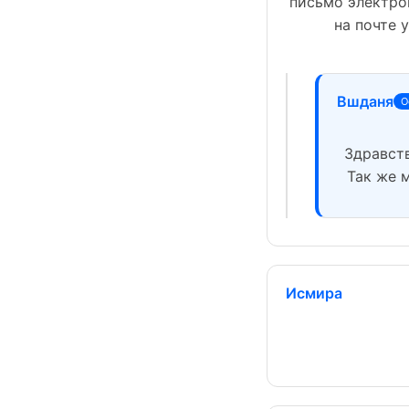
письмо электро
на почте 
Вшданя
О
Здравств
Так же 
Исмира