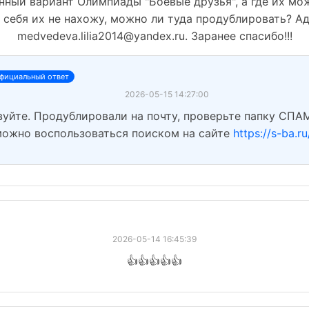
нный вариант Олимпиады "Боевые друзья", а где их мож
у себя их не нахожу, можно ли туда продублировать? А
medvedeva.lilia2014@yandex.ru. Заранее спасибо!!!
фициальный ответ
2026-05-15 14:27:00
уйте. Продублировали на почту, проверьте папку СПА
можно воспользоваться поиском на сайте
https://s-ba.r
2026-05-14 16:45:39
👍👍👍👍👍