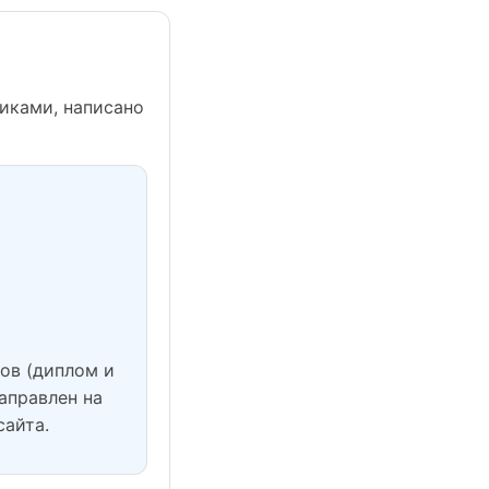
никами, написано
ов (диплом и
аправлен на
сайта.