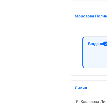
Морозова Поли
Вшданя
О
Лилия
Я, Кошелева Ли