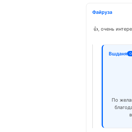
Файруза
👍, очень интер
Вшданя
О
По жела
благод
в