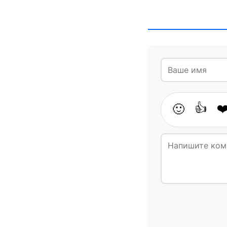
👍
❤
🙂