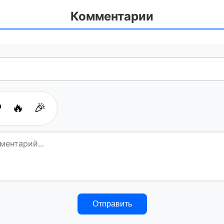
Комментарии
️
🔥
🎉
Отправить