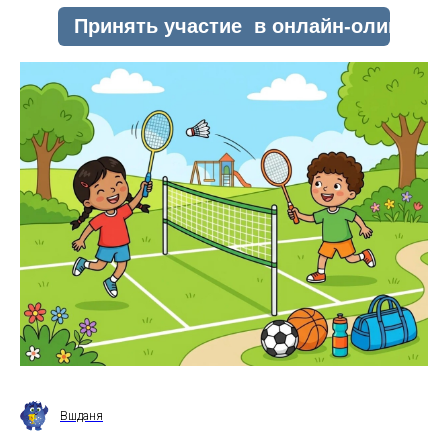
Вшданя