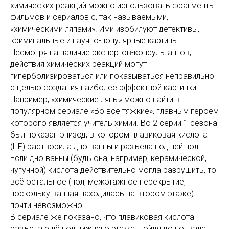
химических реакций можно использовать фрагменты
фильмов и сериалов с, так называемыми,
«химическими ляпами». Ими изобилуют детективы,
криминальные и научно-популярные картины.
Несмотря на наличие экспертов-консультантов,
действия химических реакций могут
гиперболизироваться или показываться неправильно
с целью создания наиболее эффектной картинки.
Например, «химические ляпы» можно найти в
популярном сериале «Во все тяжкие», главным героем
которого является учитель химии. Во 2 серии 1 сезона
был показан эпизод, в котором плавиковая кислота
(HF) растворила дно ванны и разъела под ней пол.
Если дно ванны (будь она, например, керамической,
чугунной) кислота действительно могла разрушить, то
всё остальное (пол, межэтажное перекрытие,
поскольку ванная находилась на втором этаже) –
почти невозможно.
В сериале же показано, что плавиковая кислота
разъела ещё пол нижнего этажа, дойдя до подвала