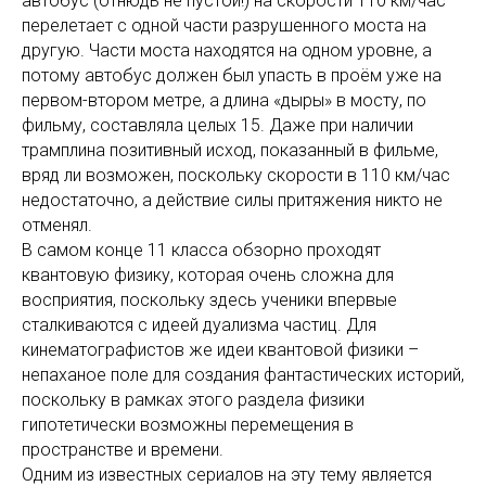
автобус (отнюдь не пустой!) на скорости 110 км/час
перелетает с одной части разрушенного моста на
другую. Части моста находятся на одном уровне, а
потому автобус должен был упасть в проём уже на
первом-втором метре, а длина «дыры» в мосту, по
фильму, составляла целых 15. Даже при наличии
трамплина позитивный исход, показанный в фильме,
вряд ли возможен, поскольку скорости в 110 км/час
недостаточно, а действие силы притяжения никто не
отменял.
В самом конце 11 класса обзорно проходят
квантовую физику, которая очень сложна для
восприятия, поскольку здесь ученики впервые
сталкиваются с идеей дуализма частиц. Для
кинематографистов же идеи квантовой физики –
непаханое поле для создания фантастических историй,
поскольку в рамках этого раздела физики
гипотетически возможны перемещения в
пространстве и времени.
Одним из известных сериалов на эту тему является