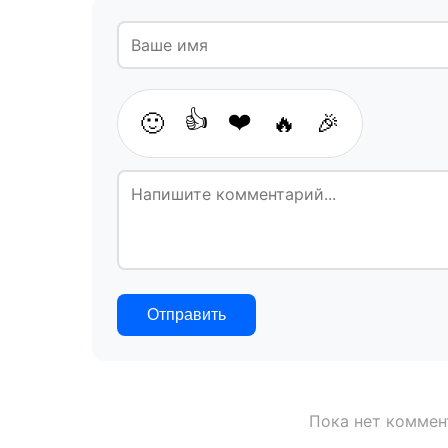
👍
❤️
🙂
🔥
🎉
Отправить
Пока нет коммен